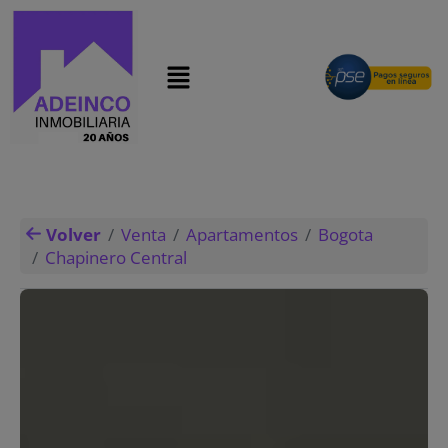
modal-check
Volver
Venta
Apartamentos
Bogota
Chapinero Central