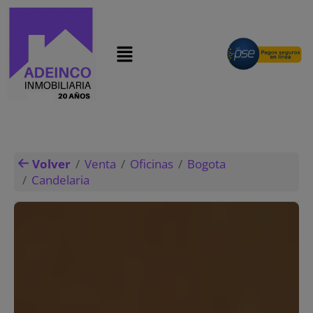
modal-check
Volver
Venta
Oficinas
Bogota
Candelaria