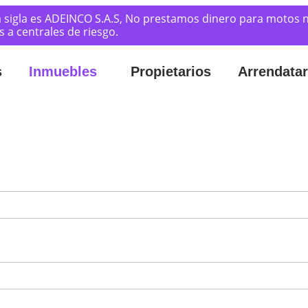
 sigla es ADEINCO S.A.S, No prestamos dinero para motos n
a centrales de riesgo.
s
Inmuebles
Propietarios
Arrendatar