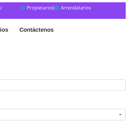
i
Propietarios
Arrendatarios
ios
Contáctenos