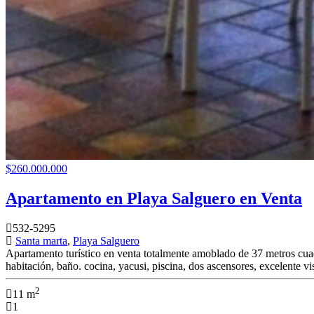
$260.000.000
Apartamento en Playa Salguero en Venta
532-5295
Santa marta
,
Playa Salguero
Apartamento turístico en venta totalmente amoblado de 37 metros cuadr
habitación, baño. cocina, yacusi, piscina, dos ascensores, excelente vis
2
11 m
1