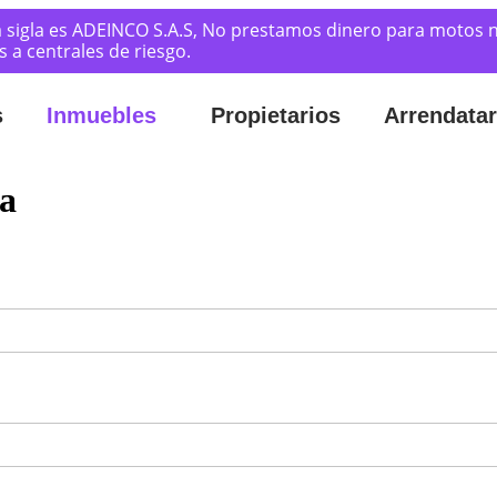
 sigla es ADEINCO S.A.S, No prestamos dinero para motos n
a centrales de riesgo.
s
Inmuebles
Propietarios
Arrendatar
a