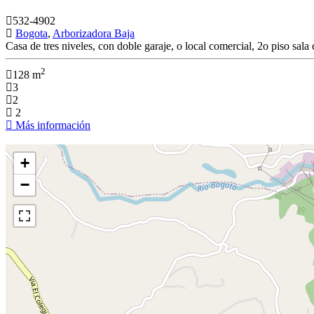
532-4902
Bogota
,
Arborizadora Baja
Casa de tres niveles, con doble garaje, o local comercial, 2o piso sa
2
128 m
3
2
2
Más información