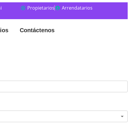
i
Propietarios
Arrendatarios
ios
Contáctenos