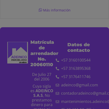
noventa y dos cero tres
Más información
Matrícula
Datos de
de
contacto
arrendador
No.
+57 3160100544
20060110
+57 3163895368
De Julio 27
+57 3176411746
del 2006
adeinco@gmail.com
Cuya sigla
es
ADEINCO
contadoradeinco@gmail.
S.A.S
, No
prestamos
mantenimientos.adeinco
dinero para