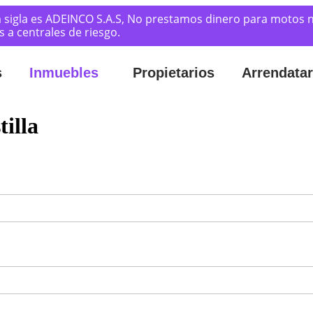
 sigla es ADEINCO S.A.S, No prestamos dinero para motos n
a centrales de riesgo.
s
Inmuebles
Propietarios
Arrendatar
illa