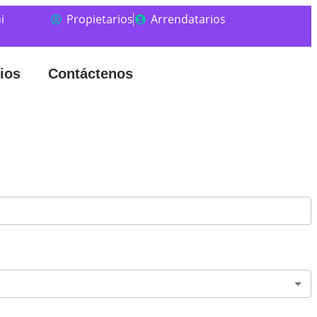
i
Propietarios
Arrendatarios
ios
Contáctenos