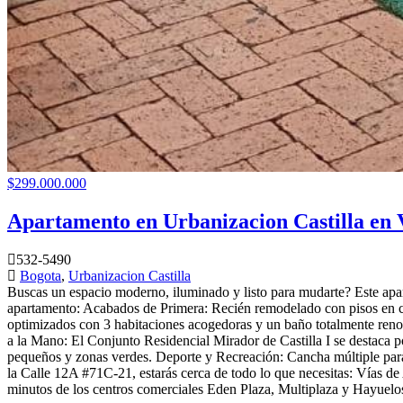
$299.000.000
Apartamento en Urbanizacion Castilla en 
532-5490
Bogota
,
Urbanizacion Castilla
Buscas un espacio moderno, iluminado y listo para mudarte? Este apar
apartamento: Acabados de Primera: Recién remodelado con pisos en cer
optimizados con 3 habitaciones acogedoras y un baño totalmente renov
a la Mano: El Conjunto Residencial Mirador de Castilla I se destaca p
pequeños y zonas verdes. Deporte y Recreación: Cancha múltiple para 
la Calle 12A #71C-21, estarás cerca de todo lo que necesitas: Vías d
minutos de los centros comerciales Eden Plaza, Multiplaza y Hayuelo