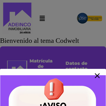
modal-check
Bienvenido al tema Codwelt
Matrícula
Datos de
de
contacto
arrendador
No.
+57 3160100544
20060110
+57 3163895368
De Julio 27
+57 3176411746
del 2006
adeinco@gmail.com
Cuya sigla