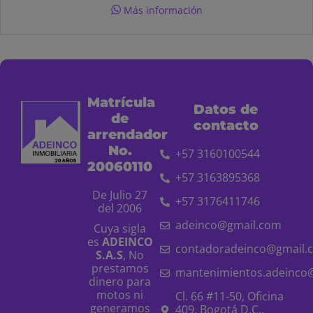
Más información
Matrícula
Datos de
de
contacto
arrendador
No.
+57 3160100544
20060110
+57 3163895368
De Julio 27
+57 3176411746
del 2006
adeinco@gmail.com
Cuya sigla
es
ADEINCO
contadoradeinco@gmail.
S.A.S
, No
prestamos
mantenimientos.adeinco
dinero para
motos ni
Cl. 66 #11-50, Oficina
generamos
409, Bogotá D.C.,