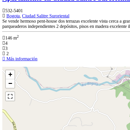
532-5401
Bogota
,
Ciudad Salitre Suroriental
Se vende hermoso pent-house dos terrazas excelente vista cerca a gran 
parqueaderos independientes 2 depósitos, pisos en madera excelente ilu
2
146 m
4
3
2
Más información