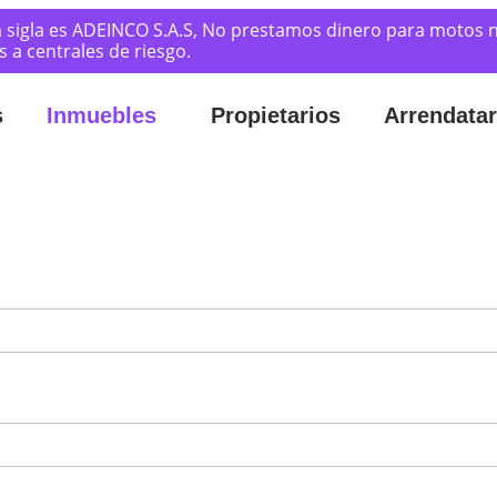
 sigla es ADEINCO S.A.S, No prestamos dinero para motos n
a centrales de riesgo.
s
Inmuebles
Propietarios
Arrendatar