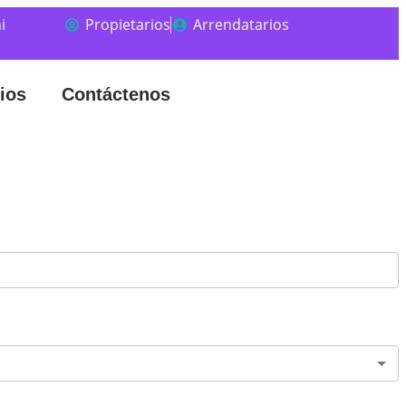
i
Propietarios
Arrendatarios
ios
Contáctenos